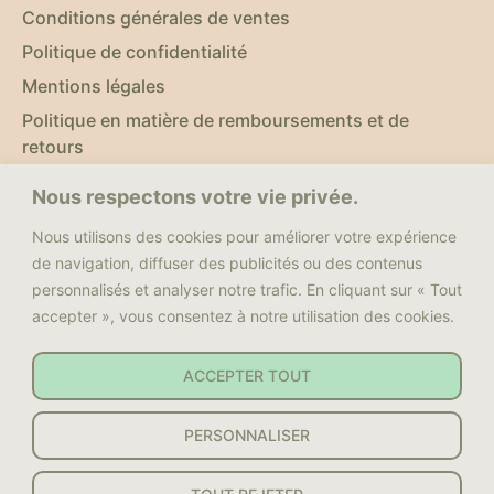
Conditions générales de ventes
Politique de confidentialité
Mentions légales
Politique en matière de remboursements et de
retours
Nous respectons votre vie privée.
NOUS SUIVRE
Nous utilisons des cookies pour améliorer votre expérience
Facebook
de navigation, diffuser des publicités ou des contenus
personnalisés et analyser notre trafic. En cliquant sur « Tout
Youtube
accepter », vous consentez à notre utilisation des cookies.
Instagram
Nous contacter
ACCEPTER TOUT
PERSONNALISER
Copyright © 2023 - Sylvie Yoga Equitation - Site créé
avec
par Julie Andrieu