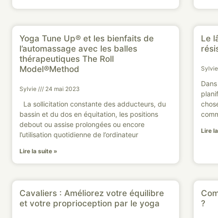
Yoga Tune Up® et les bienfaits de
Le l
l’automassage avec les balles
rési
thérapeutiques The Roll
Model®Method
Sylvi
Dans 
Sylvie
24 mai 2023
plani
La sollicitation constante des adducteurs, du
chose
bassin et du dos en équitation, les positions
comm
debout ou assise prolongées ou encore
Lire l
l’utilisation quotidienne de l’ordinateur
Lire la suite »
Cavaliers : Améliorez votre équilibre
Comm
et votre proprioception par le yoga
?