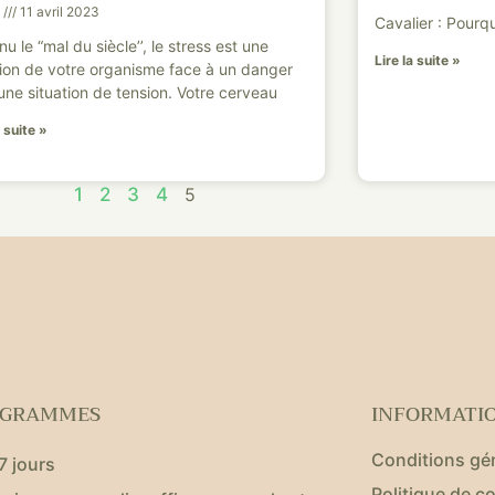
e
11 avril 2023
Cavalier : Pourqu
u le “mal du siècle’’, le stress est une
Lire la suite »
ion de votre organisme face à un danger
une situation de tension. Votre cerveau
a suite »
1
2
3
4
5
OGRAMMES
INFORMATI
Conditions gé
7 jours
Politique de co