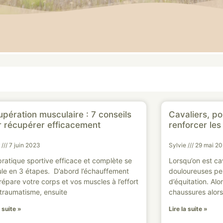
pération musculaire : 7 conseils
Cavaliers, p
r récupérer efficacement
renforcer les 
e
7 juin 2023
Sylvie
29 mai 2
ratique sportive efficace et complète se
Lorsqu’on est cav
le en 3 étapes. D’abord l’échauffement
douloureuses pe
répare votre corps et vos muscles à l’effort
d’équitation. Alo
traumatisme, ensuite
chaussures alor
a suite »
Lire la suite »