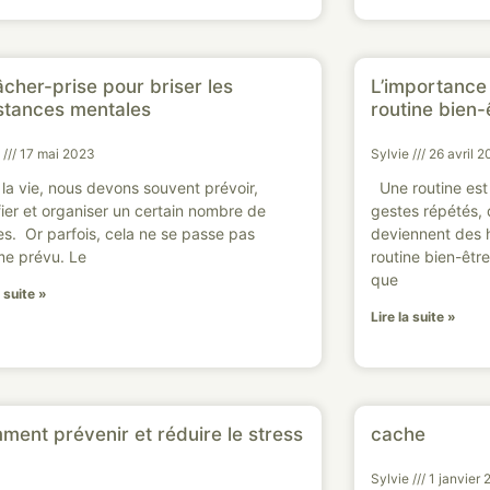
âcher-prise pour briser les
L’importance 
stances mentales
routine bien-
e
17 mai 2023
Sylvie
26 avril 2
la vie, nous devons souvent prévoir,
Une routine est 
fier et organiser un certain nombre de
gestes répétés, 
s. Or parfois, cela ne se passe pas
deviennent des 
e prévu. Le
routine bien-êtr
que
a suite »
Lire la suite »
ent prévenir et réduire le stress
cache
Sylvie
1 janvier 